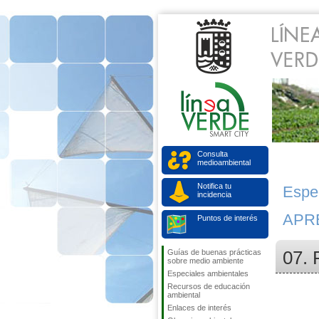
Consulta
medioambiental
Notifica tu
Espe
incidencia
APR
Puntos de interés
07. 
Guías de buenas prácticas
sobre medio ambiente
Especiales ambientales
Recursos de educación
ambiental
Enlaces de interés