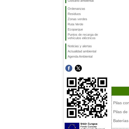
Glosario ambiental
Ordenanzas
Residuos
Zonas verdes
Ruta Verde
Ecoparque
Puntos de recarga de
vehículos eléctricos
Noticias y alertas
Actualidad ambiental
Agenda Ambiental
Pilas co
Pilas de
Baterías