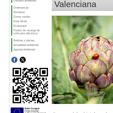
Glosario ambiental
Valenciana
Ordenanzas
Residuos
Zonas verdes
Ruta Verde
Ecoparque
Puntos de recarga de
vehículos eléctricos
Noticias y alertas
Actualidad ambiental
Agenda Ambiental