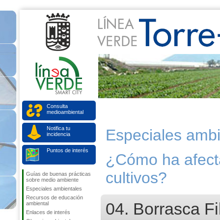
Consulta
medioambiental
Notifica tu
Especiales ambi
incidencia
Puntos de interés
¿Cómo ha afecta
cultivos?
Guías de buenas prácticas
sobre medio ambiente
Especiales ambientales
Recursos de educación
04. Borrasca 
ambiental
Enlaces de interés