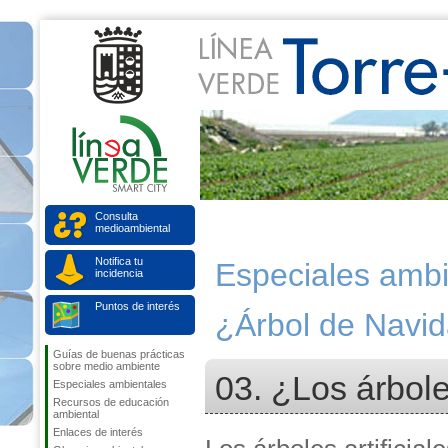
Consulta
medioambiental
Notifica tu
Especiales ambi
incidencia
Puntos de interés
¿Árbol de Navid
Guías de buenas prácticas
sobre medio ambiente
03. ¿Los árbole
Especiales ambientales
Recursos de educación
ambiental
Enlaces de interés