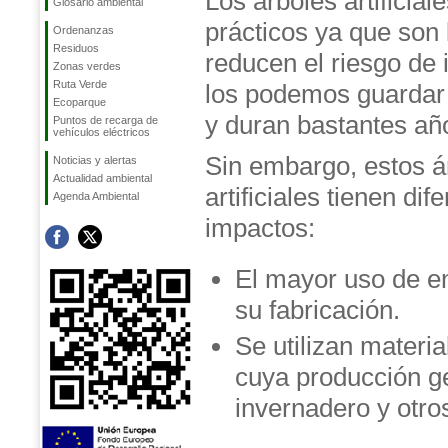
Los árboles artificia
Glosario ambiental
prácticos ya que son 
Ordenanzas
Residuos
reducen el riesgo de 
Zonas verdes
Ruta Verde
los podemos guardar
Ecoparque
y duran bastantes añ
Puntos de recarga de
vehículos eléctricos
Sin embargo, estos á
Noticias y alertas
Actualidad ambiental
artificiales tienen dif
Agenda Ambiental
impactos:
El mayor uso de en
su fabricación.
Se utilizan materia
cuya producción g
invernadero y otro