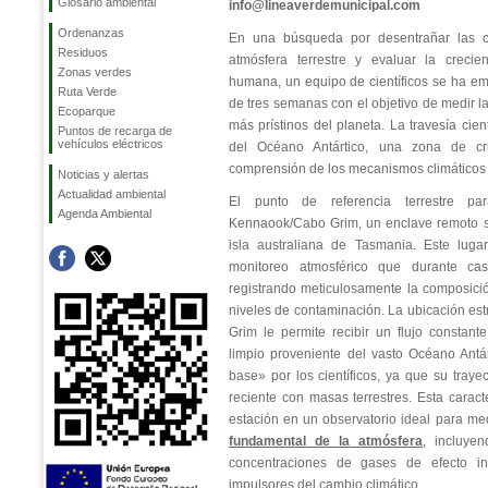
Glosario ambiental
info@lineaverdemunicipal.com
Ordenanzas
En una búsqueda por desentrañar las c
Residuos
atmósfera terrestre y evaluar la crecie
Zonas verdes
humana, un equipo de científicos se ha e
Ruta Verde
de tres semanas con el objetivo de medir l
Ecoparque
más prístinos del planeta. La travesía cien
Puntos de recarga de
vehículos eléctricos
del Océano Antártico, una zona de cru
comprensión de los mecanismos climáticos 
Noticias y alertas
Actualidad ambiental
El punto de referencia terrestre par
Agenda Ambiental
Kennaook/Cabo Grim, un enclave remoto si
isla australiana de Tasmania. Este luga
monitoreo atmosférico que durante ca
registrando meticulosamente la composición
niveles de contaminación. La ubicación e
Grim le permite recibir un flujo constan
limpio proveniente del vasto Océano Antá
base» por los científicos, ya que su traye
reciente con masas terrestres. Esta caracte
estación en un observatorio ideal para me
fundamental de la atmósfera
, incluye
concentraciones de gases de efecto inv
impulsores del cambio climático.