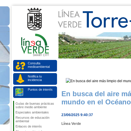
Consulta
medioambiental
Notifica tu
incidencia
Puntos de interés
En busca del aire má
mundo en el Océano 
Guías de buenas prácticas
sobre medio ambiente
Especiales ambientales
23/06/2025 9:40:37
Recursos de educación
ambiental
Línea Verde
Enlaces de interés