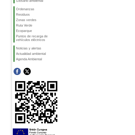
Glosario ambiental
Ordenanzas
Residuos
Zonas verdes
Ruta Verde
Ecoparque
Puntos de recarga de
vehículos eléctricos
Noticias y alertas
Actualidad ambiental
Agenda Ambiental