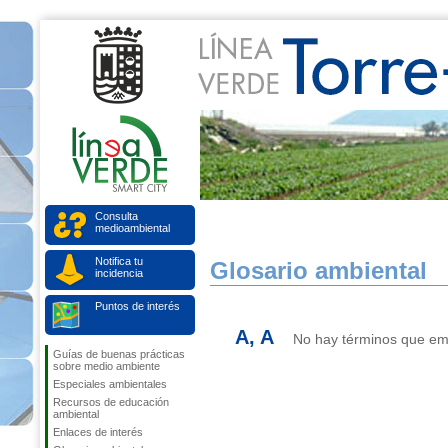
Consulta
medioambiental
Notifica tu
Glosario ambiental
incidencia
Puntos de interés
A, A
No hay términos que emp
Guías de buenas prácticas
sobre medio ambiente
Especiales ambientales
Recursos de educación
ambiental
Enlaces de interés