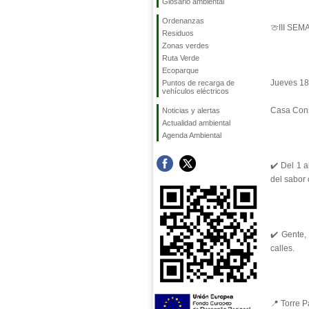
Glosario ambiental
Ordenanzas
🍈III SE
Residuos
Zonas verdes
Ruta Verde
Ecoparque
Jueves 18 
Puntos de recarga de
vehículos eléctricos
Casa Consi
Noticias y alertas
Actualidad ambiental
Agenda Ambiental
✔️ Del 1 a
del sabor 
✔️ Gente,
calles.
📍 Torre 