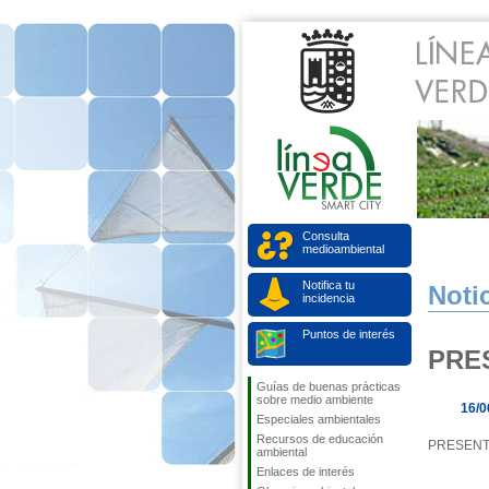
Consulta
medioambiental
Notifica tu
Notic
incidencia
Puntos de interés
PRE
Guías de buenas prácticas
sobre medio ambiente
16/0
Especiales ambientales
Recursos de educación
PRESENT
ambiental
Enlaces de interés