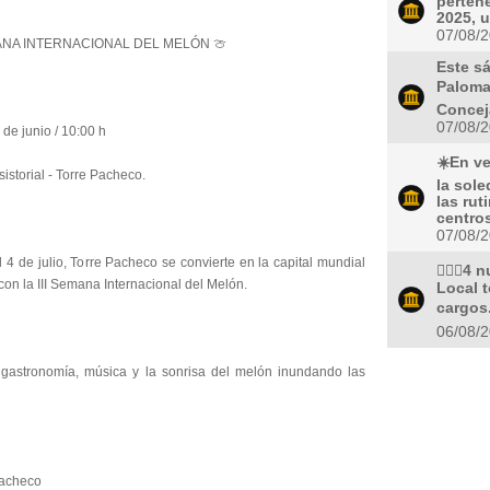
pertene
2025, u
07/08/
MANA INTERNACIONAL DEL MELÓN 🍈
Este s
Palomas
Conceja
07/08/
de junio / 10:00 h
☀️En v
storial - Torre Pacheco.
la sol
las rut
centros
07/08/
l 4 de julio, Torre Pacheco se convierte en la capital mundial
👮🏻‍♀️
con la III Semana Internacional del Melón.
Local 
cargos.
06/08/
 gastronomía, música y la sonrisa del melón inundando las
Pacheco