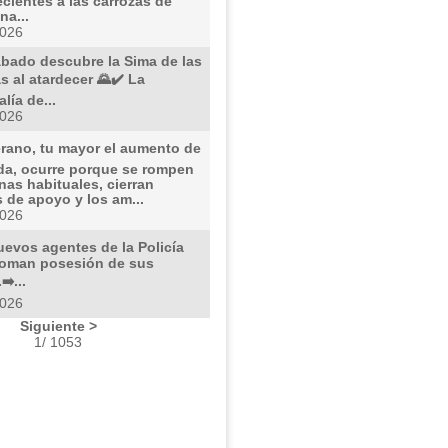
cientes a las carrozas de
na...
2026
ábado descubre la Sima de las
 al atardecer 🌄✔️ La
lía de...
2026
erano, tu mayor el aumento de
eda, ocurre porque se rompen
inas habituales, cierran
 de apoyo y los am...
2026
4 nuevos agentes de la Policía
toman posesión de sus
➡️...
2026
Siguiente >
1/ 1053