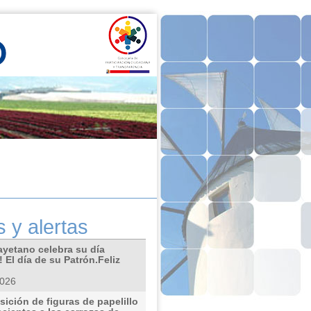
s y alertas
ayetano celebra su día
 El día de su Patrón.Feliz
2026
ición de figuras de papelillo