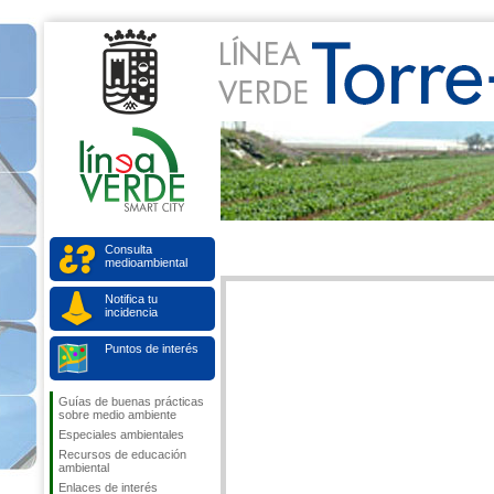
Consulta
medioambiental
Notifica tu
incidencia
Puntos de interés
Guías de buenas prácticas
sobre medio ambiente
Especiales ambientales
Recursos de educación
ambiental
Enlaces de interés