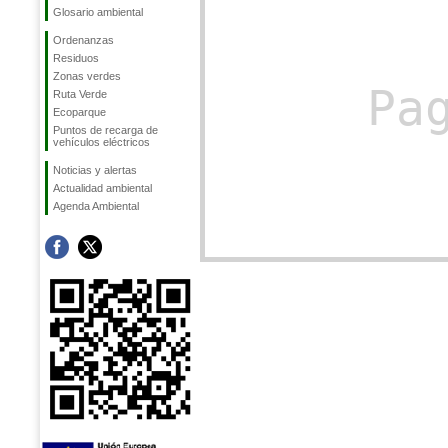
Glosario ambiental
Ordenanzas
Residuos
Zonas verdes
Pa
Ruta Verde
Ecoparque
Puntos de recarga de
vehículos eléctricos
Noticias y alertas
Actualidad ambiental
Agenda Ambiental